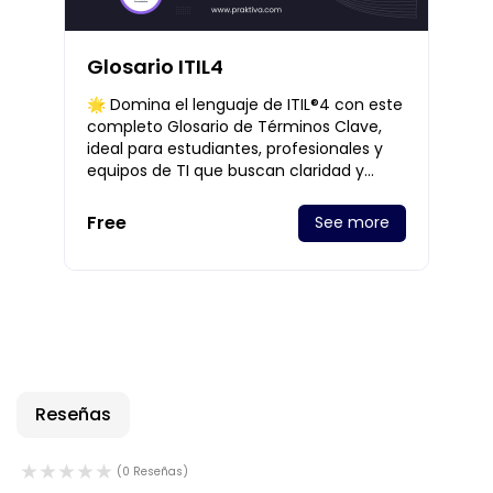
Glosario ITIL4
🌟 Domina el lenguaje de ITIL®4 con este
completo Glosario de Términos Clave,
ideal para estudiantes, profesionales y
equipos de TI que buscan claridad y
alineación en la gestión de servicios. Este
rec
Free
See more
Reseñas
(0 Reseñas)