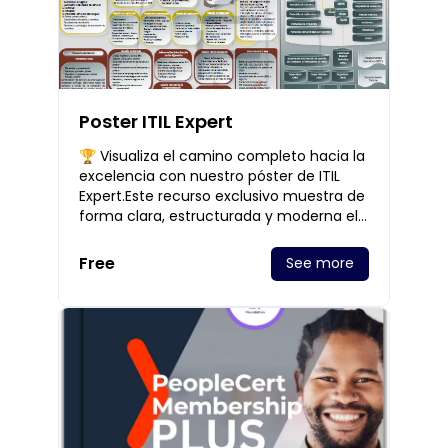
Poster ITIL Expert
🏆 Visualiza el camino completo hacia la
excelencia con nuestro póster de ITIL
Expert.Este recurso exclusivo muestra de
forma clara, estructurada y moderna el
recorrido de certificación, módulos y
cone
Free
See more