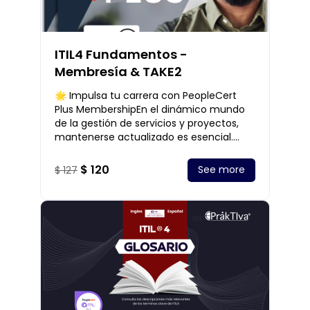
ITIL4 Fundamentos -
Membresía & TAKE2
🌟 Impulsa tu carrera con PeopleCert
Plus MembershipEn el dinámico mundo
de la gestión de servicios y proyectos,
mantenerse actualizado es esencial.
Con el PeopleCert Plus Membership,
obtienes acceso e
$ 120
See more
$ 127